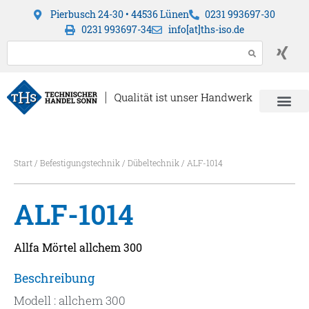
Pierbusch 24-30 • 44536 Lünen
0231 993697-30
0231 993697-34
info[at]ths-iso.de
Start
/
Befestigungstechnik
/
Dübeltechnik
/ ALF-1014
ALF-1014
Allfa Mörtel allchem 300
Beschreibung
Modell : allchem 300