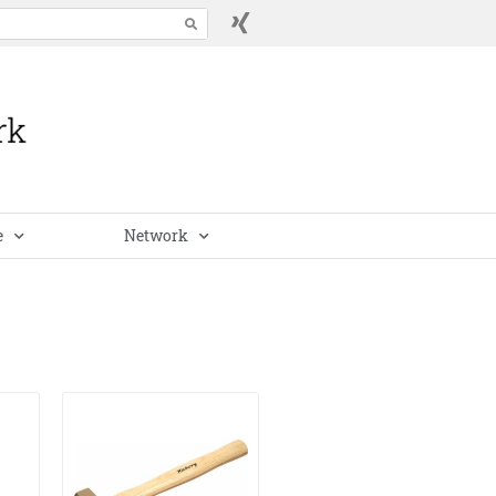
e
Network