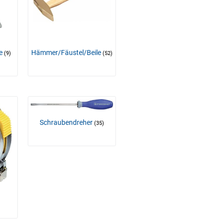
ge
Hämmer/Fäustel/Beile
(9)
(52)
Schraubendreher
(35)