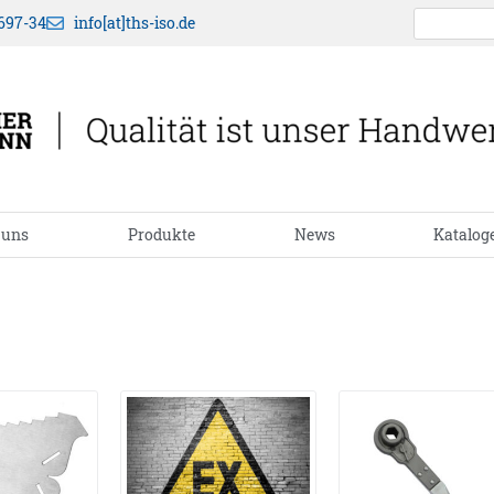
697-34
info[at]ths-iso.de
 uns
Produkte
News
Katalog