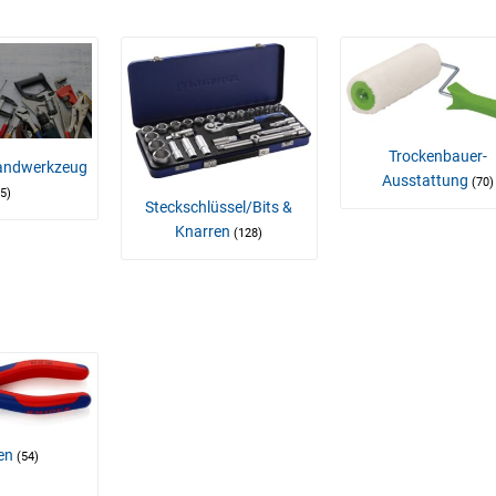
Trockenbauer-
Handwerkzeug
Ausstattung
(70)
55)
Steckschlüssel/Bits &
Knarren
(128)
en
(54)