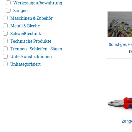
Werkzeugaufbewahrung
Zangen
Maschinen & Zubehör
Metall & Bleche
Schweißtechnik
Technische Produkte
Sonstiges 
Trennen · Schleifen · Sägen
(
Unterkonstruktionen
Unkategorisiert
Zang