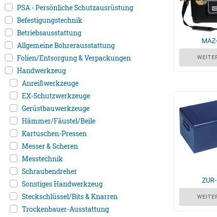
PSA - Persönliche Schutzausrüstung
Befestigungstechnik
Betriebsausstattung
MAZ
Allgemeine Bohrerausstattung
Folien/Entsorgung & Verpackungen
WEITE
Handwerkzeug
Anreißwerkzeuge
EX-Schutzwerkzeuge
Gerüstbauwerkzeuge
Hämmer/Fäustel/Beile
Kartuschen-Pressen
Messer & Scheren
Messtechnik
Schraubendreher
ZUR
Sonstiges Handwerkzeug
Steckschlüssel/Bits & Knarren
WEITE
Trockenbauer-Ausstattung