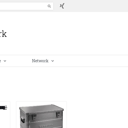
e
Network