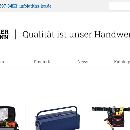
697-34
info[at]ths-iso.de
 uns
Produkte
News
Katalog