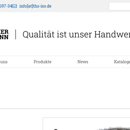
697-34
info[at]ths-iso.de
 uns
Produkte
News
Katalog