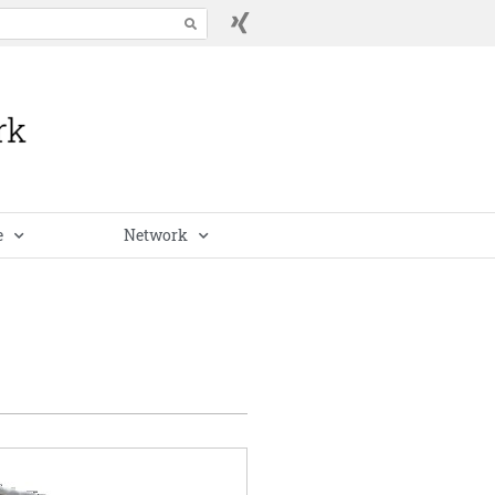
e
Network