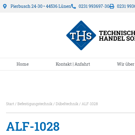
Pierbusch 24-30 • 44536 Lünen
0231 993697-30
0231 993
Home
Kontakt | Anfahrt
Wir über
Start
/
Befestigungstechnik
/
Dübeltechnik
/ ALF-1028
ALF-1028