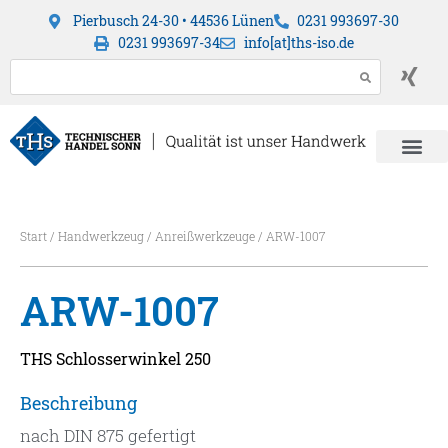
Pierbusch 24-30 • 44536 Lünen
0231 993697-30
0231 993697-34
info[at]ths-iso.de
Start
/
Handwerkzeug
/
Anreißwerkzeuge
/ ARW-1007
ARW-1007
THS Schlosserwinkel 250
Beschreibung
nach DIN 875 gefertigt