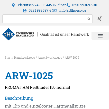
Pierbusch 24-30 • 44536 Lünen
0231 993697-30
0231 993697-34
info[at]ths-iso.de
Start
/
Handwerkzeug
/
Anreißwerkzeuge
/ ARW-1025
ARW-1025
PROMAT HM Reißnadel 150 normal
Beschreibung
mit Clip und eingelöteter Hartmetallspitze