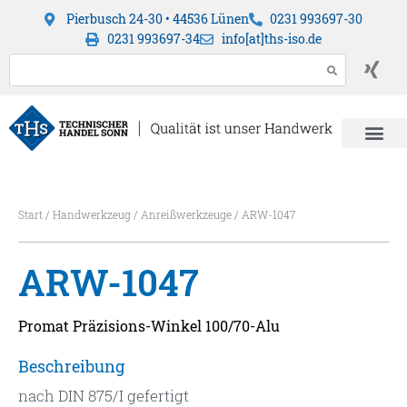
Pierbusch 24-30 • 44536 Lünen
0231 993697-30
0231 993697-34
info[at]ths-iso.de
Start
/
Handwerkzeug
/
Anreißwerkzeuge
/ ARW-1047
ARW-1047
Promat Präzisions-Winkel 100/70-Alu
Beschreibung
nach DIN 875/I gefertigt