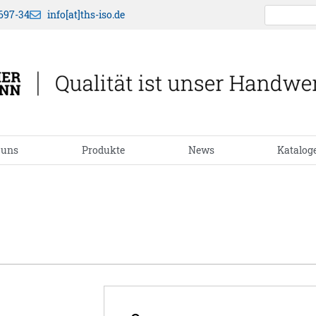
697-34
info[at]ths-iso.de
 uns
Produkte
News
Katalog