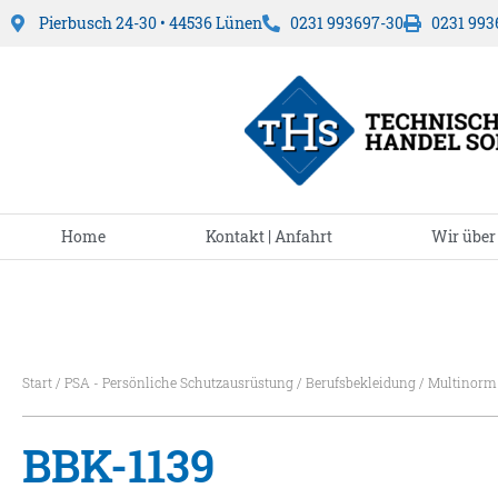
Pierbusch 24-30 • 44536 Lünen
0231 993697-30
0231 993
Home
Kontakt | Anfahrt
Wir über
Start
/
PSA - Persönliche Schutzausrüstung
/
Berufsbekleidung
/
Multinorm
BBK-1139