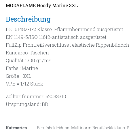
MODAFLAME Hoody Marine 3XL
Beschreibung
IEC 61482-1-2 Klasse 1-flammhemmend ausgerüstet
EN 1149-5/ISO 11612-antistatisch ausgerüstet
FullZip Frontreißverschluss , elastische Rippenbündc
Kangaroo-Taschen
Qualität : 300 gr./m²
Farbe : Marine
Größe : 3XL
VPE = 1/12 Stück
Zolltarifnummer: 62033310
Ursprungsland: BD
Kategorien
Berufsbekleidung
,
Multinorm Berufsbekleidung
,
P