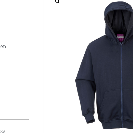
hen
SA -