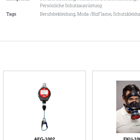
Persönliche Schutzausrüstung
Tags
Berufsbekleidung
,
Moda-/BizFlame
,
Schutzkleidu
AFG-1002
EKU-10