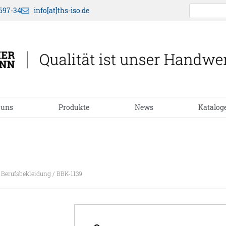
697-34
info[at]ths-iso.de
 uns
Produkte
News
Katalog
 Berufsbekleidung
/ BBK-1139