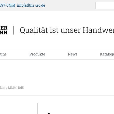
697-34
info[at]ths-iso.de
 uns
Produkte
News
Katalog
ken
/ MMM-1015