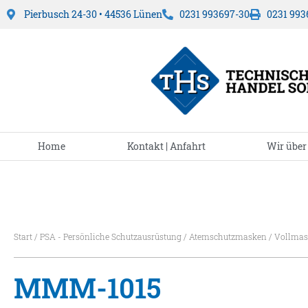
Pierbusch 24-30 • 44536 Lünen
0231 993697-30
0231 993
Home
Kontakt | Anfahrt
Wir über
Start
/
PSA - Persönliche Schutzausrüstung
/
Atemschutzmasken
/
Vollmas
MMM-1015