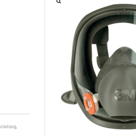
srüstung
,