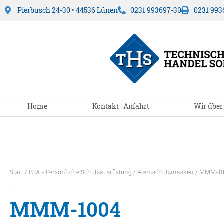
Pierbusch 24-30 • 44536 Lünen
0231 993697-30
0231 993
Home
Kontakt | Anfahrt
Wir über
Start
/
PSA - Persönliche Schutzausrüstung
/
Atemschutzmasken
/ MMM-10
MMM-1004