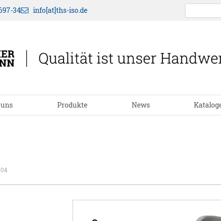
697-34
info[at]ths-iso.de
 uns
Produkte
News
Katalog
04