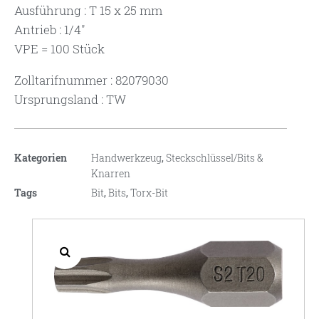
Ausführung : T 15 x 25 mm
Antrieb : 1/4″
VPE = 100 Stück
Zolltarifnummer : 82079030
Ursprungsland : TW
Kategorien
Handwerkzeug
,
Steckschlüssel/Bits &
Knarren
Tags
Bit
,
Bits
,
Torx-Bit