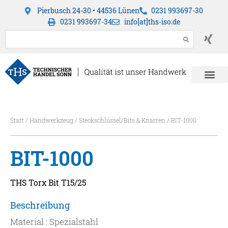
Pierbusch 24-30 • 44536 Lünen
0231 993697-30
0231 993697-34
info[at]ths-iso.de
Start
/
Handwerkzeug
/
Steckschlüssel/Bits & Knarren
/ BIT-1000
BIT-1000
THS Torx Bit T15/25
Beschreibung
Material : Spezialstahl