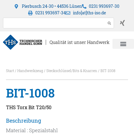
Pierbusch 24-30 • 44536 Lünen
0231 993697-30
0231 993697-34
info[at]ths-iso.de
Start
/
Handwerkzeug
/
Steckschlüssel/Bits & Knarren
/ BIT-1008
BIT-1008
THS Torx Bit T20/50
Beschreibung
Material : Spezialstahl