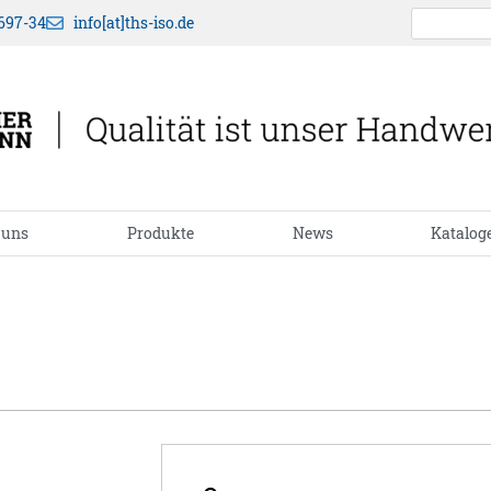
697-34
info[at]ths-iso.de
 uns
Produkte
News
Katalog