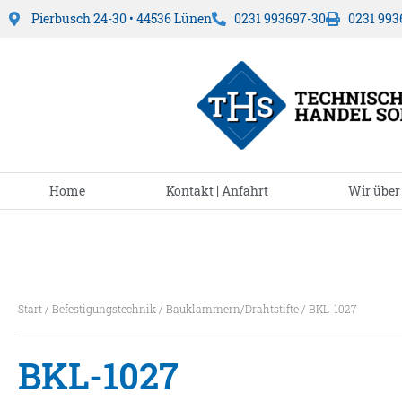
Pierbusch 24-30 • 44536 Lünen
0231 993697-30
0231 993
Home
Kontakt | Anfahrt
Wir über
Start
/
Befestigungstechnik
/
Bauklammern/Drahtstifte
/ BKL-1027
BKL-1027