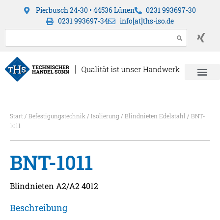
Pierbusch 24-30 • 44536 Lünen
0231 993697-30
0231 993697-34
info[at]ths-iso.de
Start
/
Befestigungstechnik
/
Isolierung
/
Blindnieten Edelstahl
/ BNT-
1011
BNT-1011
Blindnieten A2/A2 4012
Beschreibung