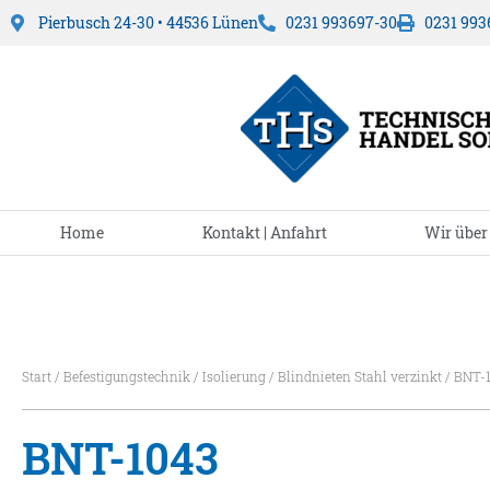
Pierbusch 24-30 • 44536 Lünen
0231 993697-30
0231 993
Home
Kontakt | Anfahrt
Wir über
Start
/
Befestigungstechnik
/
Isolierung
/
Blindnieten Stahl verzinkt
/ BNT-
BNT-1043