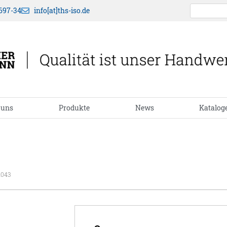
697-34
info[at]ths-iso.de
 uns
Produkte
News
Katalog
1043