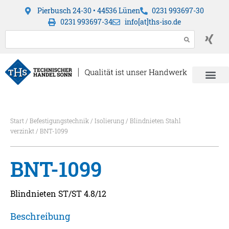
Pierbusch 24-30 • 44536 Lünen
0231 993697-30
0231 993697-34
info[at]ths-iso.de
Start
/
Befestigungstechnik
/
Isolierung
/
Blindnieten Stahl
verzinkt
/ BNT-1099
BNT-1099
Blindnieten ST/ST 4.8/12
Beschreibung