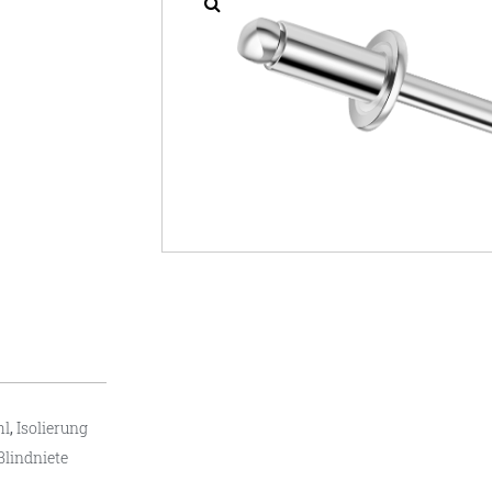
hl
,
Isolierung
Blindniete