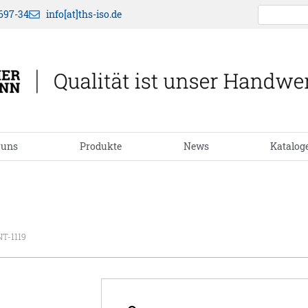
697-34
info[at]ths-iso.de
 uns
Produkte
News
Katalog
NT-1119