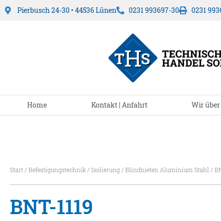
Pierbusch 24-30 • 44536 Lünen
0231 993697-30
0231 993
Home
Kontakt | Anfahrt
Wir über
Start
/
Befestigungstechnik
/
Isolierung
/
Blindnieten Aluminium Stahl
/ B
BNT-1119