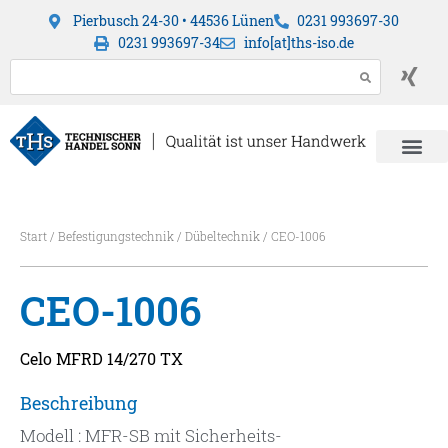
Pierbusch 24-30 • 44536 Lünen
0231 993697-30
0231 993697-34
info[at]ths-iso.de
Start
/
Befestigungstechnik
/
Dübeltechnik
/ CEO-1006
CEO-1006
Celo MFRD 14/270 TX
Beschreibung
Modell : MFR-SB mit Sicherheits-