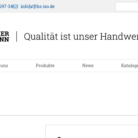
697-34
info[at]ths-iso.de
 uns
Produkte
News
Katalog