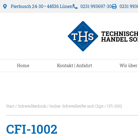
Pierbusch 24-30 • 44536 Lünen
0231 993697-30
0231 993
Home
Kontakt | Anfahrt
Wir über
Start
/
Schweißtechnik
/
Isolier-Schweißstifte und Clips
/ CFI-1002
CFI-1002