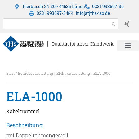
Pierbusch 24-30 • 44536 Lünen
0231 993697-30
0231 993697-34
info[at]ths-iso.de
Start
/
Betriebsausstattung
/
Elektroausstattung
/ ELA-1000
ELA-1000
Kabeltrommel
Beschreibung
mit Doppelrahmengestell