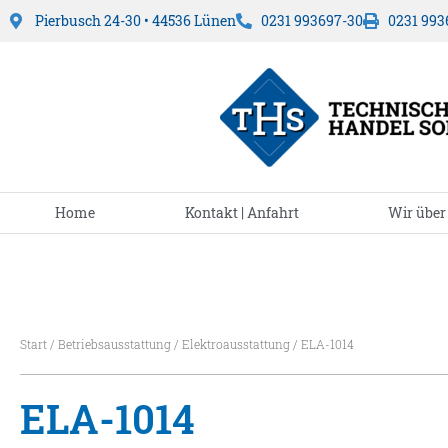
Pierbusch 24-30 • 44536 Lünen
0231 993697-30
0231 993
Home
Kontakt | Anfahrt
Wir über
Start
/
Betriebsausstattung
/
Elektroausstattung
/ ELA-1014
ELA-1014