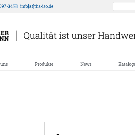
697-34
info[at]ths-iso.de
 uns
Produkte
News
Katalog