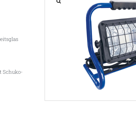
eitsglas
t Schuko-