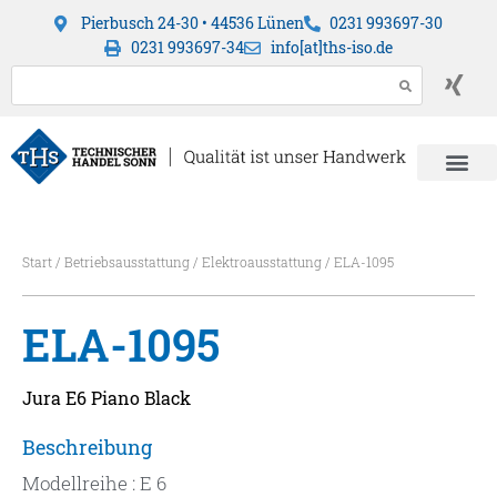
Pierbusch 24-30 • 44536 Lünen
0231 993697-30
0231 993697-34
info[at]ths-iso.de
Start
/
Betriebsausstattung
/
Elektroausstattung
/ ELA-1095
ELA-1095
Jura E6 Piano Black
Beschreibung
Modellreihe : E 6