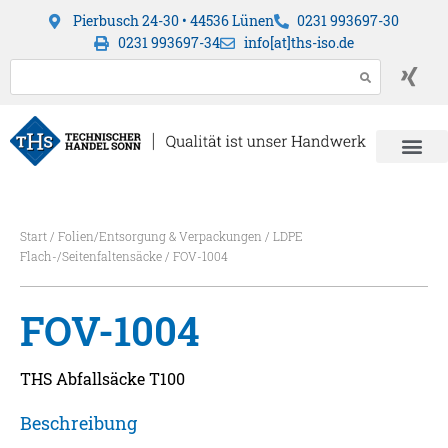
Pierbusch 24-30 • 44536 Lünen
0231 993697-30
0231 993697-34
info[at]ths-iso.de
Start
/
Folien/Entsorgung & Verpackungen
/
LDPE
Flach-/Seitenfaltensäcke
/ FOV-1004
FOV-1004
THS Abfallsäcke T100
Beschreibung