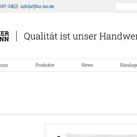
697-34
info[at]ths-iso.de
 uns
Produkte
News
Katalog