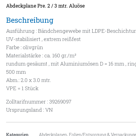
Abdeckplane Pre. 2 / 3 mtr. Aluöse
Beschreibung
Ausführung : Bändchengewebe mit LDPE-Beschichtu
UV-stabilisiert , extrem reißfest
Farbe : olivgrün
Materialstärke : ca. 160 gr./m²
rundum gesäumt , mit Aluminiumösen D = 16 mm , rin
500 mm
Abm.: 2.0 x 3.0 mtr.
VPE = 1 Stück
Zolltarifnummer : 39269097
Ursprungsland : VN
Kategorien
Abdeckplanen
,
Folien/Entsorgung & Verpackung