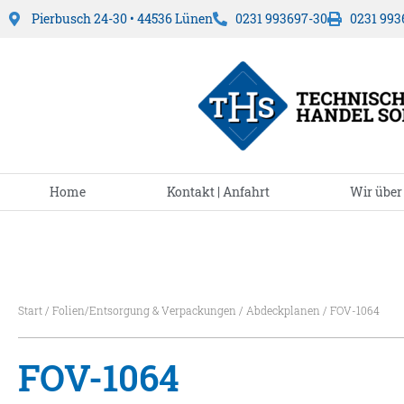
Pierbusch 24-30 • 44536 Lünen
0231 993697-30
0231 993
Home
Kontakt | Anfahrt
Wir über
Start
/
Folien/Entsorgung & Verpackungen
/
Abdeckplanen
/ FOV-1064
FOV-1064