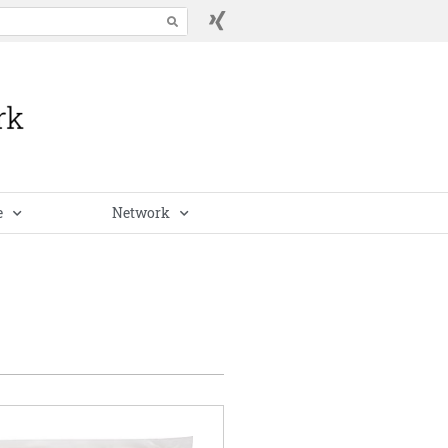
e
Network