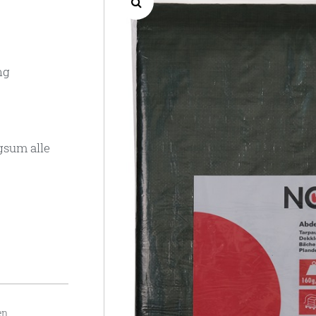
ng
gsum alle
en