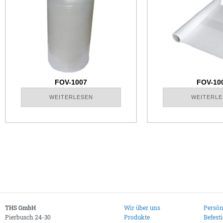
FOV-1007
FOV-10
WEITERLESEN
WEITERLE
THS GmbH
Wir über uns
Persön
Pierbusch 24-30
Produkte
Befest