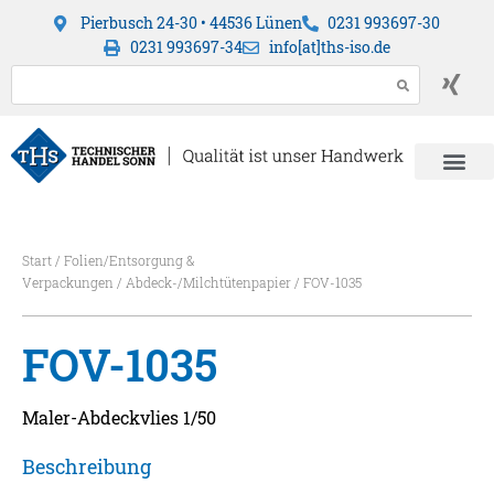
Pierbusch 24-30 • 44536 Lünen
0231 993697-30
0231 993697-34
info[at]ths-iso.de
Start
/
Folien/Entsorgung &
Verpackungen
/
Abdeck-/Milchtütenpapier
/ FOV-1035
FOV-1035
Maler-Abdeckvlies 1/50
Beschreibung