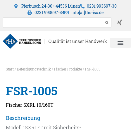
Pierbusch 24-30 • 44536 Lünen
0231 993697-30
0231 993697-34
info[at]ths-iso.de
Start
/
Befestigungstechnik
/
Fischer Produkte
/ FSR-1005
FSR-1005
Fischer SXRL 10/160T
Beschreibung
Modell : SXRL-T mit Sicherheits-