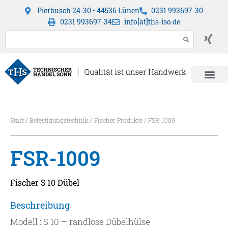
Pierbusch 24-30 • 44536 Lünen
0231 993697-30
0231 993697-34
info[at]ths-iso.de
Start
/
Befestigungstechnik
/
Fischer Produkte
/ FSR-1009
FSR-1009
Fischer S 10 Dübel
Beschreibung
Modell : S 10 – randlose Dübelhülse