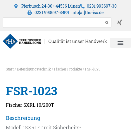
Pierbusch 24-30 • 44536 Lünen
0231 993697-30
0231 993697-34
info[at]ths-iso.de
Start
/
Befestigungstechnik
/
Fischer Produkte
/ FSR-1023
FSR-1023
Fischer SXRL 10/200T
Beschreibung
Modell : SXRL-T mit Sicherheits-