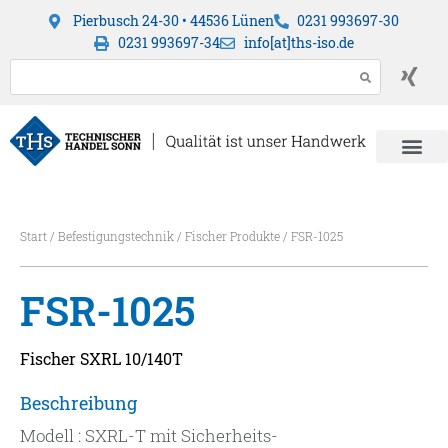
Pierbusch 24-30 • 44536 Lünen
0231 993697-30
0231 993697-34
info[at]ths-iso.de
Start
/
Befestigungstechnik
/
Fischer Produkte
/ FSR-1025
FSR-1025
Fischer SXRL 10/140T
Beschreibung
Modell : SXRL-T mit Sicherheits-