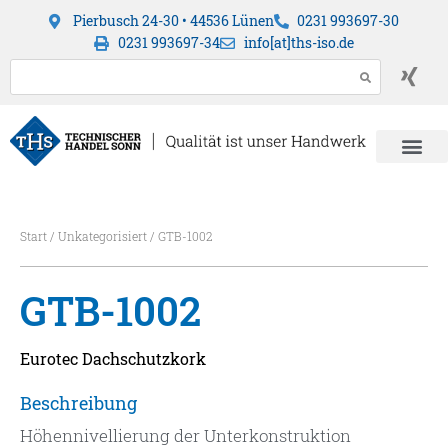
Pierbusch 24-30 • 44536 Lünen
0231 993697-30
0231 993697-34
info[at]ths-iso.de
Start
/
Unkategorisiert
/ GTB-1002
GTB-1002
Eurotec Dachschutzkork
Beschreibung
Höhennivellierung der Unterkonstruktion