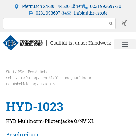
Pierbusch 24-30 • 44536 Lünen
0231 993697-30
0231 993697-34
info[at]ths-iso.de
Start
/
PSA - Persönliche
Schutzausrüstung
/
Berufsbekleidung
/
Multinorm
Berufsbekleidung
/ HYD-1023
HYD-1023
HYD Multinorm-Pilotenjacke O/NV XL
Beschreibung