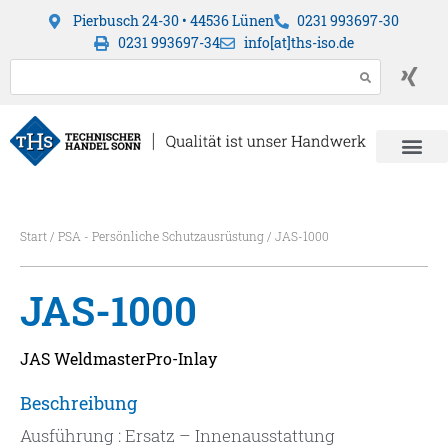
Pierbusch 24-30 • 44536 Lünen
0231 993697-30
0231 993697-34
info[at]ths-iso.de
Start
/
PSA - Persönliche Schutzausrüstung
/ JAS-1000
JAS-1000
JAS WeldmasterPro-Inlay
Beschreibung
Ausführung : Ersatz – Innenausstattung