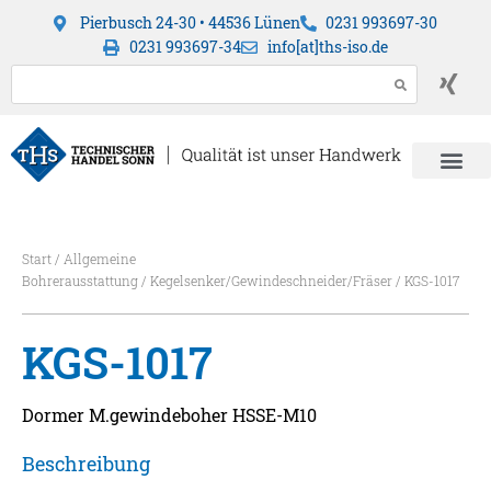
Pierbusch 24-30 • 44536 Lünen
0231 993697-30
0231 993697-34
info[at]ths-iso.de
Start
/
Allgemeine
Bohrerausstattung
/
Kegelsenker/Gewindeschneider/Fräser
/ KGS-1017
KGS-1017
Dormer M.gewindeboher HSSE-M10
Beschreibung