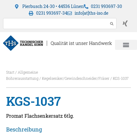
Pierbusch 24-30 • 44536 Lünen
0231 993697-30
0231 993697-34
info[at]ths-iso.de
Start
/
Allgemeine
Bohrerausstattung
/
Kegelsenker/Gewindeschneider/Fräser
/ KGS-1037
KGS-1037
Promat Flachsenkersatz 6tlg.
Beschreibung