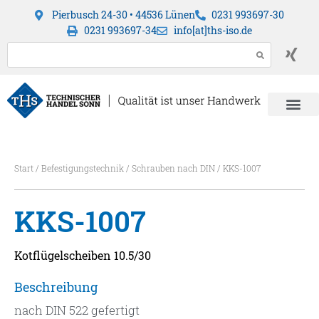
Pierbusch 24-30 • 44536 Lünen
0231 993697-30
0231 993697-34
info[at]ths-iso.de
Start
/
Befestigungstechnik
/
Schrauben nach DIN
/ KKS-1007
KKS-1007
Kotflügelscheiben 10.5/30
Beschreibung
nach DIN 522 gefertigt