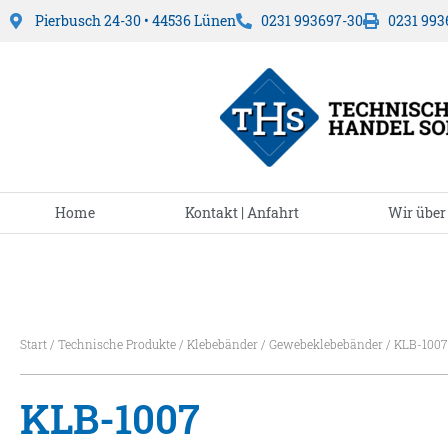
Pierbusch 24-30 • 44536 Lünen
0231 993697-30
0231 993
Home
Kontakt | Anfahrt
Wir über
Start
/
Technische Produkte
/
Klebebänder
/
Gewebeklebebänder
/ KLB-1007
KLB-1007