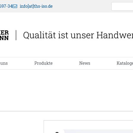
697-34
info[at]ths-iso.de
 uns
Produkte
News
Katalog