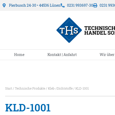
Pierbusch 24-30 • 44536 Lünen
0231 993697-30
0231 993
Home
Kontakt | Anfahrt
Wir über
Start
/
Technische Produkte
/
Kleb-/Dichtstoffe
/ KLD-1001
KLD-1001