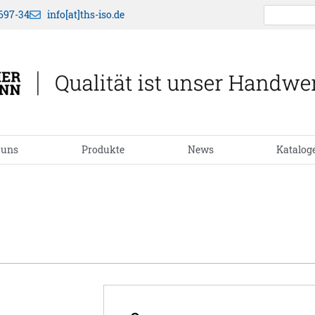
697-34
info[at]ths-iso.de
 uns
Produkte
News
Katalog