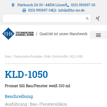
Pierbusch 24-30 • 44536 Lünen
0231 993697-30
0231 993697-34
info[at]ths-iso.de
Start
/
Technische Produkte
/
Kleb-/Dichtstoffe
/ KLD-1050
KLD-1050
Promat Sili Bau/Fenster weiß 310 ml
Beschreibung
Ausführung : Bau-/Fenstersilikon