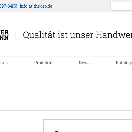
697-34
info[at]ths-iso.de
 uns
Produkte
News
Katalog