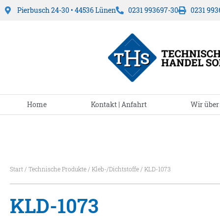
Pierbusch 24-30 • 44536 Lünen
0231 993697-30
0231 993
Home
Kontakt | Anfahrt
Wir über
Start
/
Technische Produkte
/
Kleb-/Dichtstoffe
/ KLD-1073
KLD-1073