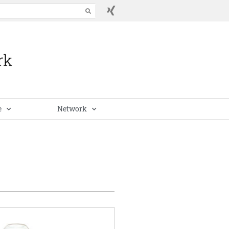
e
Network