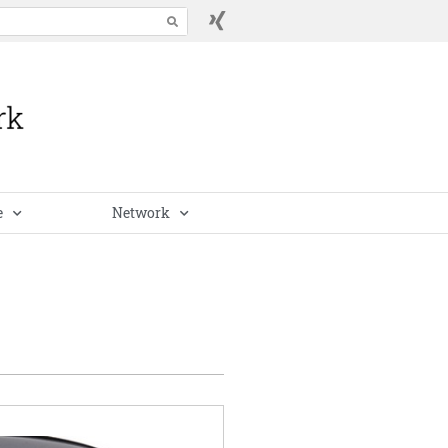
e
Network