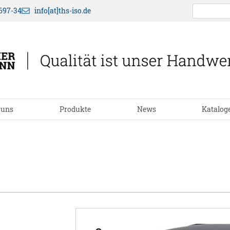
697-34
info[at]ths-iso.de
 uns
Produkte
News
Katalog