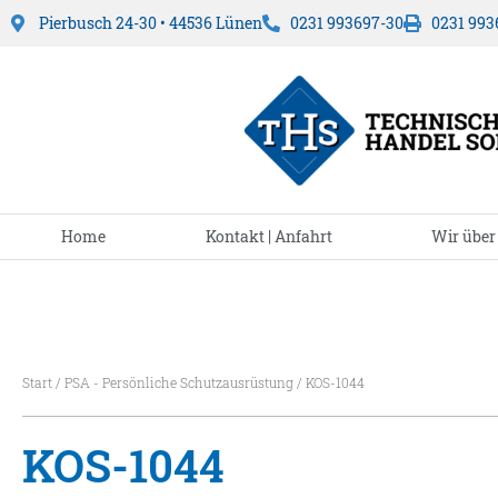
Pierbusch 24-30 • 44536 Lünen
0231 993697-30
0231 993
Home
Kontakt | Anfahrt
Wir über
Start
/
PSA - Persönliche Schutzausrüstung
/ KOS-1044
KOS-1044