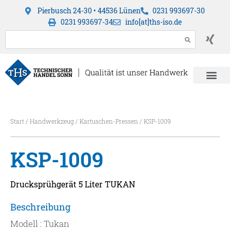
Pierbusch 24-30 • 44536 Lünen
0231 993697-30
0231 993697-34
info[at]ths-iso.de
Start
/
Handwerkzeug
/
Kartuschen-Pressen
/ KSP-1009
KSP-1009
Drucksprühgerät 5 Liter TUKAN
Beschreibung
Modell : Tukan