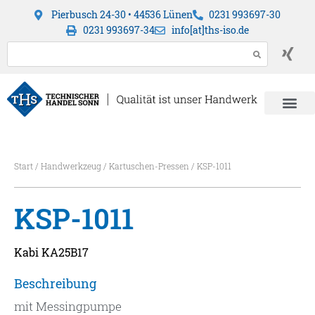
Pierbusch 24-30 • 44536 Lünen
0231 993697-30
0231 993697-34
info[at]ths-iso.de
Start
/
Handwerkzeug
/
Kartuschen-Pressen
/ KSP-1011
KSP-1011
Kabi KA25B17
Beschreibung
mit Messingpumpe