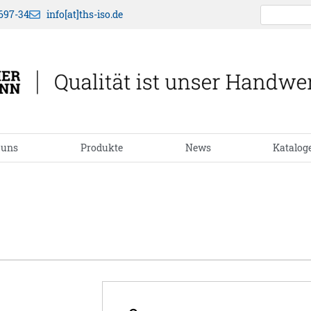
697-34
info[at]ths-iso.de
 uns
Produkte
News
Katalog