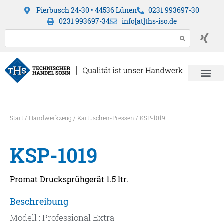
Pierbusch 24-30 • 44536 Lünen
0231 993697-30
0231 993697-34
info[at]ths-iso.de
Start
/
Handwerkzeug
/
Kartuschen-Pressen
/ KSP-1019
KSP-1019
Promat Drucksprühgerät 1.5 ltr.
Beschreibung
Modell : Professional Extra