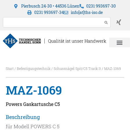
Pierbusch 24-30 • 44536 Lünen
0231 993697-30
0231 993697-34
info[at]ths-iso.de
Start
/
Befestigungstechnik
/
Schussnägel Spit/C5 Track It
/ MAZ-1069
MAZ-1069
Powers Gaskartusche C5
Beschreibung
für Modell POWERS C 5