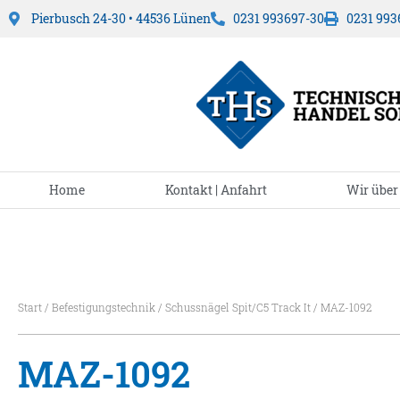
Pierbusch 24-30 • 44536 Lünen
0231 993697-30
0231 993
Home
Kontakt | Anfahrt
Wir über
Start
/
Befestigungstechnik
/
Schussnägel Spit/C5 Track It
/ MAZ-1092
MAZ-1092