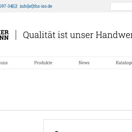
697-34
info[at]ths-iso.de
 uns
Produkte
News
Katalog