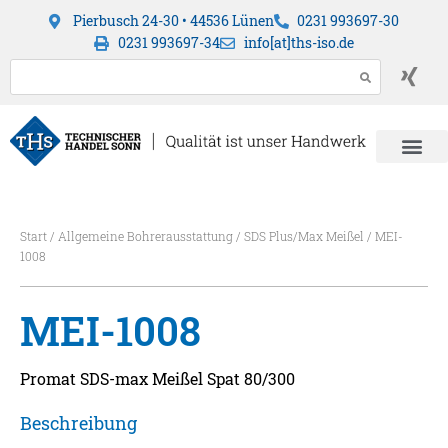
Pierbusch 24-30 • 44536 Lünen
0231 993697-30
0231 993697-34
info[at]ths-iso.de
Start
/
Allgemeine Bohrerausstattung
/
SDS Plus/Max Meißel
/ MEI-
1008
MEI-1008
Promat SDS-max Meißel Spat 80/300
Beschreibung