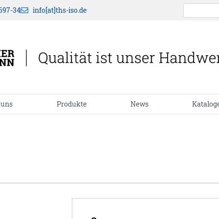
697-34
info[at]ths-iso.de
 uns
Produkte
News
Katalog