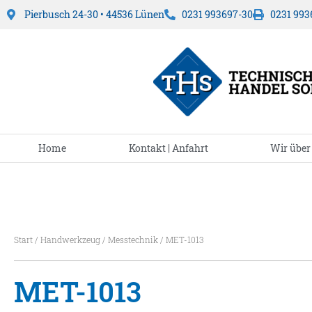
Pierbusch 24-30 • 44536 Lünen
0231 993697-30
0231 993
Home
Kontakt | Anfahrt
Wir über
Start
/
Handwerkzeug
/
Messtechnik
/ MET-1013
MET-1013