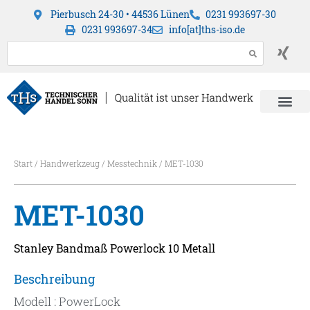
Pierbusch 24-30 • 44536 Lünen
0231 993697-30
0231 993697-34
info[at]ths-iso.de
Start
/
Handwerkzeug
/
Messtechnik
/ MET-1030
MET-1030
Stanley Bandmaß Powerlock 10 Metall
Beschreibung
Modell : PowerLock